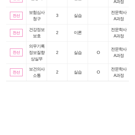
A과정
보험심사
전문학사
3
실습
전선
청구
A과정
건강정보
전문학사
2
이론
전선
보호
A과정
의무기록
전문학사
전선
정보질향
2
실습
O
A과정
상실무
보건의사
전문학사
2
실습
O
전선
소통
A과정