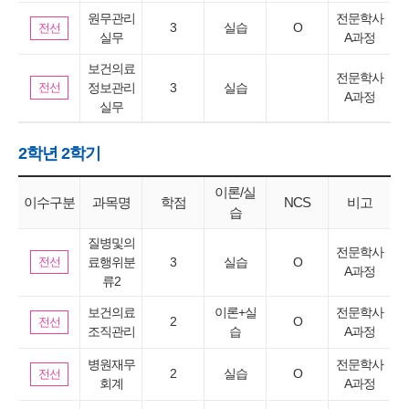
원무관리
전문학사
3
실습
O
전선
실무
A과정
보건의료
전문학사
전선
정보관리
3
실습
A과정
실무
2학년 2학기
이론/실
이수구분
과목명
학점
NCS
비고
습
질병및의
전문학사
전선
료행위분
3
실습
O
A과정
류2
보건의료
이론+실
전문학사
2
O
전선
조직관리
습
A과정
병원재무
전문학사
2
실습
O
전선
회계
A과정