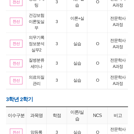
3
O
전선
팅
습
A과정
건강보험
이론+실
전문학사
전선
이론및실
3
습
A과정
무
의무기록
전문학사
전선
정보분석
3
실습
O
A과정
실무2
질병분류
전문학사
3
실습
O
전선
세미나
A과정
의료의질
전문학사
3
실습
O
전선
관리
A과정
3학년 2학기
이론/실
이수구분
과목명
학점
NCS
비고
습
전문학사
암등록
3
실습
O
전선