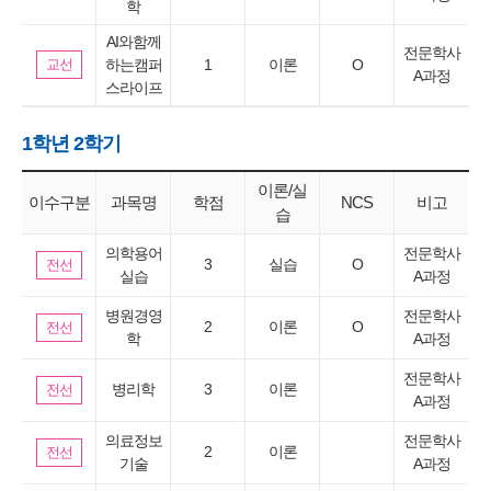
학
AI와함께
전문학사
교선
하는캠퍼
1
이론
O
A과정
스라이프
1학년 2학기
이론/실
이수구분
과목명
학점
NCS
비고
습
의학용어
전문학사
3
실습
O
전선
실습
A과정
병원경영
전문학사
2
이론
O
전선
학
A과정
전문학사
병리학
3
이론
전선
A과정
의료정보
전문학사
2
이론
전선
기술
A과정