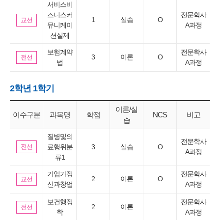
서비스비
즈니스커
전문학사
1
실습
O
교선
뮤니케이
A과정
션실제
보험계약
전문학사
3
이론
O
전선
법
A과정
2학년 1학기
이론/실
이수구분
과목명
학점
NCS
비고
습
질병및의
전문학사
전선
료행위분
3
실습
O
A과정
류1
기업가정
전문학사
2
이론
O
교선
신과창업
A과정
보건행정
전문학사
2
이론
전선
학
A과정