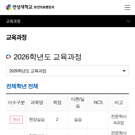
교육과정
교육과정
교육과정
2026학년도 교육과정
전체학년 전체
이론/실
이수구분
과목명
학점
NCS
비고
습
전문학사
현장실습
2
실습
전선
A과정
전문학사