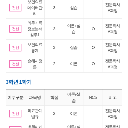
보건의료
전문학사
전선
데이터관
3
실습
A과정
리
의무기록
이론+실
전문학사
전선
정보분석
3
O
습
A과정
실무1
보건의료
전문학사
3
실습
O
전선
통계
A과정
손해사정
전문학사
2
이론
O
전선
론
A과정
3학년 1학기
이론/실
이수구분
과목명
학점
NCS
비고
습
의료관계
전문학사
2
이론
전선
법규
A과정
병원마케
이론+실
전문학사