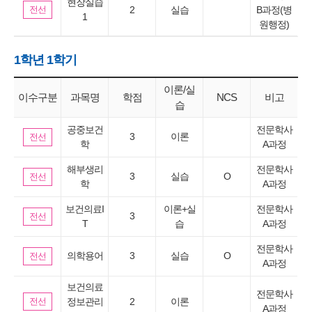
현장실습
전선
2
실습
B과정(병
1
원행정)
1학년 1학기
이론/실
이수구분
과목명
학점
NCS
비고
습
공중보건
전문학사
3
이론
전선
학
A과정
해부생리
전문학사
3
실습
O
전선
학
A과정
보건의료I
이론+실
전문학사
3
전선
T
습
A과정
전문학사
의학용어
3
실습
O
전선
A과정
보건의료
전문학사
전선
정보관리
2
이론
A과정