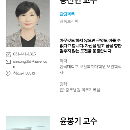
송선민 교수
담당과목
공중보건학
아무것도 하지 않으면 무엇도 이룰 수
없다고 합니다. 자신을 믿고 꿈을 향한
멈추지 않는 도전을 응원합니다.
031-441-1315
학력
smsong35@naver.co
m
단국대학교 보건복지대학원 보건학석
사
창조관 309호
경력
전) 충무병원 의무기록실
윤봉기 교수