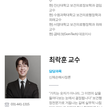
수
현) 안산대학교 보건의료정보학과 겸임
교수
현) 수원과학대학교 보건의료행정학과
외래교수
현) 서영대학교 보건의료행정학과 외래
교수
현) 곰테크(GomTech) 대표이사
최락훈 교수
담당과목
신체손해사정론
“가치는 숫자가 아니라, 그 이면의 삶을
들여다보는 눈에서 결정됩니다" 보건행
정전문가로 거듭나는 길에 실무적 나침
031-441-1315