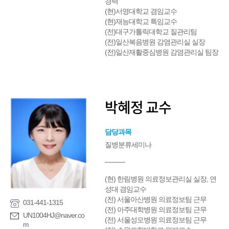
경력
(현)서영대학교 겸임교수
(현)재능대학교 특임교수
(전)대구가톨릭대학교 질관리팀
(전)일산복음병원 감염관리실 실장
(전)일산재활중심병원 감염관리실 팀장
박혜정 교수
담당과목
질병분류세미나
(현) 한림병원 의료정보관리실 실장, 연
성대 겸임교수
(전) 서울아산병원 의료정보팀 근무
031-441-1315
(전) 아주대학병원 의료정보팀 근무
UN1004HJ@naver.co
(전) 서울성모병원 의료정보팀 근무
m