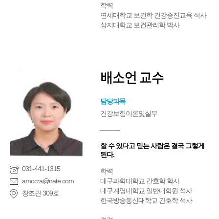
학력
연세대학교 보건학 건강증진교육 석사
상지대학교 보건관리학 박사
배소언 교수
담당과목
건강보험이론및실무
할 수 있다고 믿는 사람은 결국 그렇게
된다.
031-441-1315
학력
amocra@nate.com
대구과학대학교 간호학 학사
대구계명대학교 일반대학원 석사
창조관 309호
한국방송통신대학교 간호학 석사