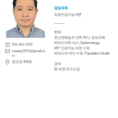
담당과목
의료인공지능개론
학력
존슨앤웨일즈 대학 학사, 정보과학
하버드대학 석사, Epidemiology
031-441-1315
MIT 인공지능 과정 수료
masterj7874@gmail.co
하버드대 박사 수료, Population Health
m
창조관 309호
경력
前 씨젠 연구소장