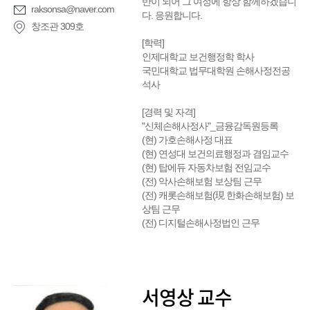
반이 되어 그 여정에 항상 함께하겠습니
raksonsa@naver.com
다. 응원합니다.
창조관 309호
[학력]
인제대학교 보건행정학 학사
국민대학교 법무대학원 손해사정전공
석사
[경력 및 자격]
"신체손해사정사"_금융감독원등록
(현) 가호손해사정 대표
(현) 연성대 보건의료행정과 겸임교수
(현) 탑에듀 자동차보험 전임교수
(전) 악사손해보험 보상팀 근무
(전) 캐롯손해보험(現 한화손해보험) 보
상팀 근무
(전) 디지털손해사정법인 근무
서영상 교수