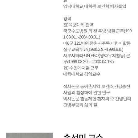
료
영남대학교 대학원 보건학 박사졸업
경력
전)육군대위 전역
국군수도병원 외 전 후방 병원 근무(199
1.03.01.~2004.03.31.)
미8군 121병원 중환자주특기 한미합동
실무교육수료(1998.2.9.~1998.8.8.)
서부사하라 UN PKO(평화유지활동) 근
무(1999.08.30.～2000.04.16.)
현) 수인메디컬 근무
대림대학교 겸임교수
석사논문 농어촌지역 보건소 건강증진
사업의 활성화에 관한 연구
박사논문 활동제한 환자의 주 간병인의
간병부담과 삶의 질