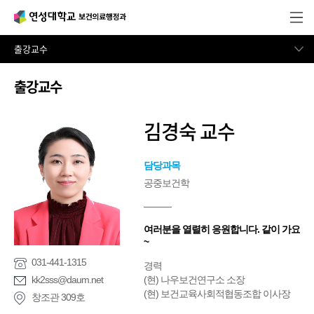
학과안내
출강교수
출강교수
김경숙 교수
담당과목
공중보건학
여러분을 열렬히 응원합니다. 같이 가요
~
031-441-1315
경력
kk2sss@daum.net
(현) 나우보건연구소 소장
(현) 보건교육사회적협동조합 이사장
창조관 309호