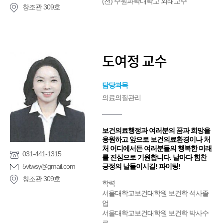
(전) 수원과학대학교 외래교수
창조관 309호
도여정 교수
담당과목
의료의질관리
보건의료행정과 여러분의 꿈과 희망을
응원하고 앞으로 보건의료환경이나 처
처 어디에서든 여러분들의 행복한 미래
031-441-1315
를 진심으로 기원합니다. 날마다 힘찬
5vtwsy@gmail.com
긍정의 날들이시길! 파이팅!
창조관 309호
학력
서울대학교보건대학원 보건학 석사졸
업
서울대학교보건대학원 보건학 박사수