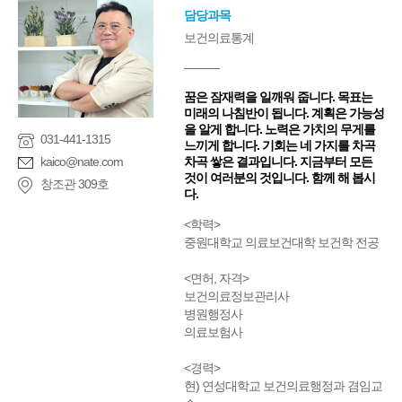
담당과목
보건의료통계
꿈은 잠재력을 일깨워 줍니다. 목표는
미래의 나침반이 됩니다. 계획은 가능성
을 알게 합니다. 노력은 가치의 무게를
031-441-1315
느끼게 합니다. 기회는 네 가지를 차곡
kaico@nate.com
차곡 쌓은 결과입니다. 지금부터 모든
것이 여러분의 것입니다. 함께 해 봅시
창조관 309호
다.
<학력>
중원대학교 의료보건대학 보건학 전공
<면허, 자격>
보건의료정보관리사
병원행정사
의료보험사
<경력>
현) 연성대학교 보건의료행정과 겸임교