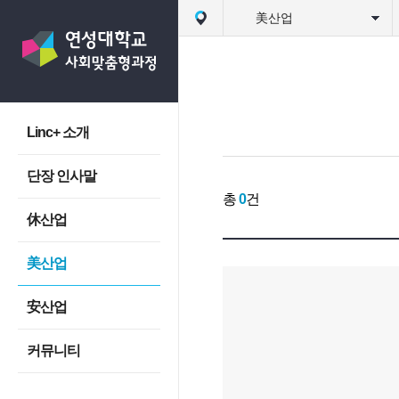
美산업
Linc+ 소개
단장 인사말
총
0
건
休산업
美산업
安산업
커뮤니티